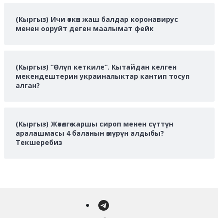
(Кыргыз) Ичи өткөн жаш балдар коронавирус
менен ооруйт деген маалымат фейк
(Кыргыз) ”Өлүп кеткиле”. Кытайдан келген
мекендештерин украиналыктар кантип тосуп
алган?
(Кыргыз) Жөтөлгө каршы сироп менен сүттүн
аралашмасы 4 баланын өмүрүн алдыбы?
Текшеребиз
Telegram