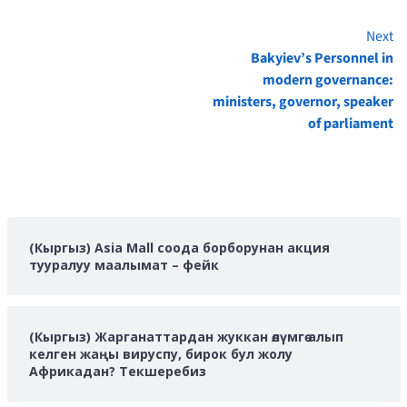
Next
Continue
Bakyiev’s Personnel in
Reading
modern governance:
ministers, governor, speaker
of parliament
(Кыргыз) Asia Mall соода борборунан акция
тууралуу маалымат – фейк
(Кыргыз) Жарганаттардан жуккан өлүмгө алып
келген жаңы вируспу, бирок бул жолу
Африкадан? Текшеребиз