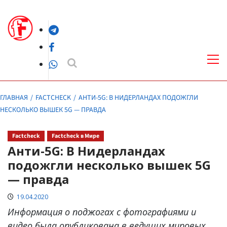
Перейти
к
Telegram
содержимому
Facebook
Осн
ме
WhatsApp
ГЛАВНАЯ
FACTCHECK
АНТИ-5G: В НИДЕРЛАНДАХ ПОДОЖГЛИ
НЕСКОЛЬКО ВЫШЕК 5G — ПРАВДА
Factcheck
Factcheck в Мире
Анти-5G: В Нидерландах
подожгли несколько вышек 5G
— правда
19.04.2020
Информация о поджогах с фотографиями и
видео была опубликована в ведущих мировых