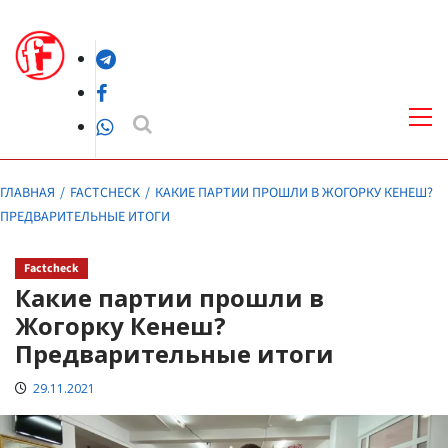
Перейти
к
Telegram
содержимому
Facebook
Осн
ме
WhatsApp
ГЛАВНАЯ
FACTCHECK
КАКИЕ ПАРТИИ ПРОШЛИ В ЖОГОРКУ КЕНЕШ?
ПРЕДВАРИТЕЛЬНЫЕ ИТОГИ
Factcheck
Какие партии прошли в
Жогорку Кенеш?
Предварительные итоги
29.11.2021