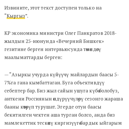
Извините, этот текст доступен только на
“
Кыргыз
”.
КР экономика министри Олег Панкратов 2018-
жылдын 25-июнунда «Вечерний Бишкек»
гезитине берген интервьюсунда төмөндөгү
маалыматтарды берген:
— “Азыркы учурда күйүүчү майлардын баасы 5-
7%га гана кымбаттаган. Буга объективдүү
себептер бар. Биз жыл сайын ушуга күбө болобуз,
анткени Россиянын өндүрүүчүлөрү сезонго жараша
бааны көтөрүп турушат. Эгерде отун баасы
бекитилген чектен аша турган болсо, анда биз
мамлекеттик тескөөнү киргизүүгө бардык ыйгарым