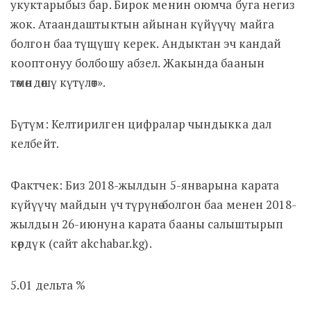
укуктарыбыз бар. Бирок менин оюмча буга негиз
жок. Атаандаштыктын айынан күйүүчү майга
болгон баа түщүшү керек. Андыктан эч кандай
кооптонуу болбошу абзел. Жакында баанын
төмөндөшү күтүлөт».
Бүтүм: Келтирилген цифралар чындыкка дал
келбейт.
Фактчек: Биз 2018-жылдын 5-январына карата
күйүүчү майдын үч түрүнө болгон баа менен 2018-
жылдын 26-июнуна карата бааны салыштырып
көрдүк (сайт akchabar.kg).
5.01 дельта %