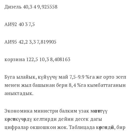
Дизель 40,3 4 9,925558
АИ92 40 3 7,5
АИ95 42,2 3,3 7,819905
корзина 122,5 10,3 8,408163
Буга ылайык, күйүүчү май 7,5-9.9 %га же орто эсеп
менен жыл башынан бери 8,4 %га кымбаттаганын
аныктадык.
Экономика министри балким узак мөөнөттүү
көрсөткүчөрдү келтирди дейин десек дагы
цифралар окшошкон жок. Таблицада көргөндөй, бир