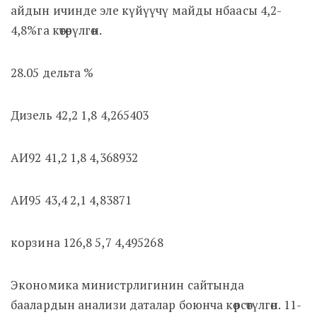
айдын ичинде эле күйүүчү майды нбаасы 4,2-
4,8%га көтөрүлгөн.
28.05 дельта %
Дизель 42,2 1,8 4,265403
АИ92 41,2 1,8 4,368932
АИ95 43,4 2,1 4,83871
корзина 126,8 5,7 4,495268
Экономика министрлигинин сайтында
баалардын анализи даталар боюнча көрсөтүлгөн. 11-