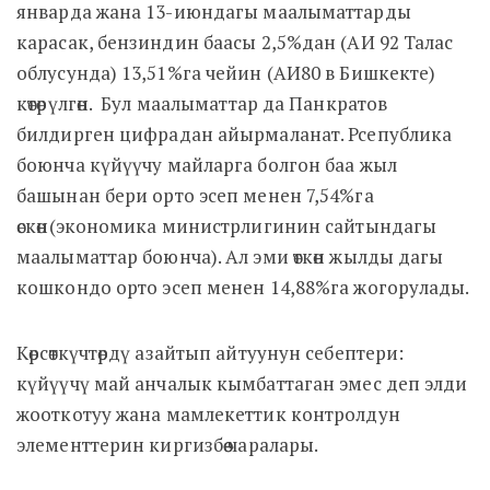
январда жана 13-июндагы маалыматтарды
карасак, бензиндин баасы 2,5%дан (АИ 92 Талас
облусунда) 13,51%га чейин (АИ80 в Бишкекте)
көтөрүлгөн. Бул маалыматтар да Панкратов
билдирген цифрадан айырмаланат. Рсепублика
боюнча күйүүчу майларга болгон баа жыл
башынан бери орто эсеп менен 7,54%га
өскөн(экономика министрлигинин сайтындагы
маалыматтар боюнча). Ал эми өткөн жылды дагы
кошкондо орто эсеп менен 14,88%га жогорулады.
Көрсөткүчтөрдү азайтып айтуунун себептери:
күйүүчү май анчалык кымбаттаган эмес деп элди
жооткотуу жана мамлекеттик контролдун
элементтерин киргизбөө чаралары.