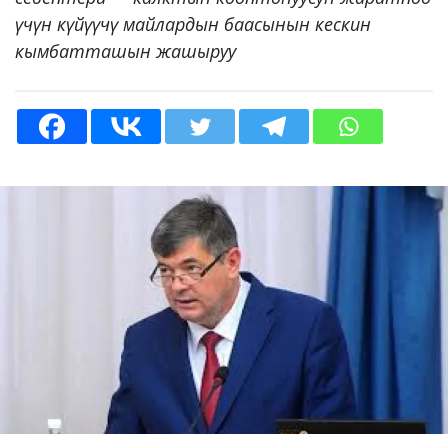
үчүн күйүүчү майлардын баасынын кескин
кымбатташын жашыруу