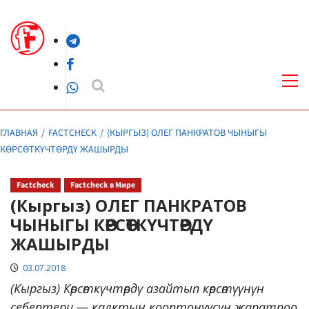
Перейти
к
Telegram
содержимому
Facebook
Осн
ме
WhatsApp
ГЛАВНАЯ
FACTCHECK
(КЫРГЫЗ) ОЛЕГ ПАНКРАТОВ ЧЫНЫГЫ
КӨРСӨТКҮЧТӨРДҮ ЖАШЫРДЫ
Factcheck
Factcheck в Мире
(Кыргыз) ОЛЕГ ПАНКРАТОВ
ЧЫНЫГЫ КӨРСӨТКҮЧТӨРДҮ
ЖАШЫРДЫ
03.07.2018
(Кыргыз) Көрсөткүчтөрдү азайтып көрсөтүүнүн
себептери — калктын кооптонуусун жаратпоо