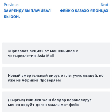
Previous
Next
Continue
ЗА АРЕНДУ ВЫПЛАЧИВАЛ
ФЕЙК О КАЗАХО-ЯПОНЦАХ
Reading
БЫ ООН.
»Призовая акция» от мошенников к
четырехлетию Asia Mall
Новый смертельный вирус от летучих мышей, но
уже из Африки? Проверяем
(Кыргыз) Ичи өткөн жаш балдар коронавирус
менен ооруйт деген маалымат фейк