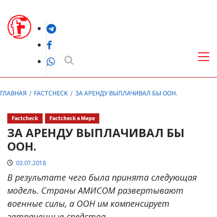
Перейти
к
Telegram
содержимому
Facebook
Осн
ме
WhatsApp
ГЛАВНАЯ
FACTCHECK
ЗА АРЕНДУ ВЫПЛАЧИВАЛ БЫ ООН.
Factcheck
Factcheck в Мире
ЗА АРЕНДУ ВЫПЛАЧИВАЛ БЫ
ООН.
03.07.2018
В результате чего была принята следующая
модель. Страны АМИСОМ развертывают
военные силы, а ООН им компенсирует
затраченные средства.