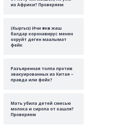
из Африки? Проверяем
(Кыргыз) Ичи өткөн жаш
балдар коронавирус менен
ооруйт деген маалымат
фейк
Разъяренная толпа против
эвакуированных из Китая –
правда или фейк?
Мать убила детей смесью
молока и сиропа от кашля?
Проверяем