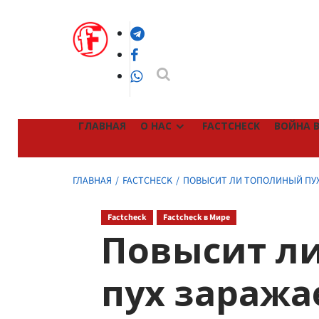
Перейти
к
Telegram
содержимому
Facebook
WhatsApp
ГЛАВНАЯ
О НАС
FACTCHECK
ВОЙНА В
ГЛАВНАЯ
FACTCHECK
ПОВЫСИТ ЛИ ТОПОЛИНЫЙ ПУХ
Factcheck
Factcheck в Мире
Повысит л
пух заража