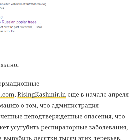
язано.
формационные
a.com
,
RisingKashmir.in
еще в начале апреля
мацию о том, что администрация
иченные неподтвержденные опасения, что
жет усугубить респираторные заболевания,
а вырубить десятки тысяч этих деревьев,