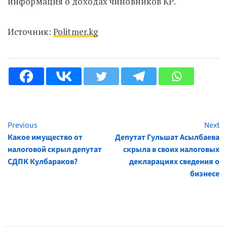
информация о доходах чиновников КР.
Источник:
Politmer.kg
Previous
Next
Continue
Какое имущество от
Депутат Гульшат Асылбаева
Reading
налоговой скрыл депутат
скрыла в своих налоговых
СДПК Кулбараков?
декларациях сведения о
бизнесе