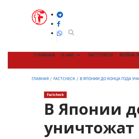
Перейти
к
Telegram
содержимому
Facebook
WhatsApp
ГЛАВНАЯ
О НАС
FACTCHECK
ВОЙНА В
ГЛАВНАЯ
FACTCHECK
В ЯПОНИИ ДО КОНЦА ГОДА УН
Factcheck
В Японии д
уничтожат 