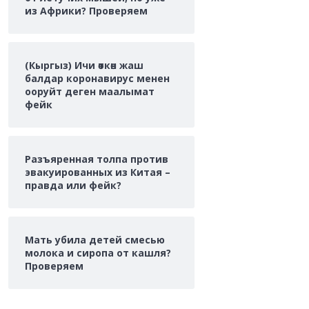
из Африки? Проверяем
(Кыргыз) Ичи өткөн жаш
балдар коронавирус менен
ооруйт деген маалымат
фейк
Разъяренная толпа против
эвакуированных из Китая –
правда или фейк?
Мать убила детей смесью
молока и сиропа от кашля?
Проверяем