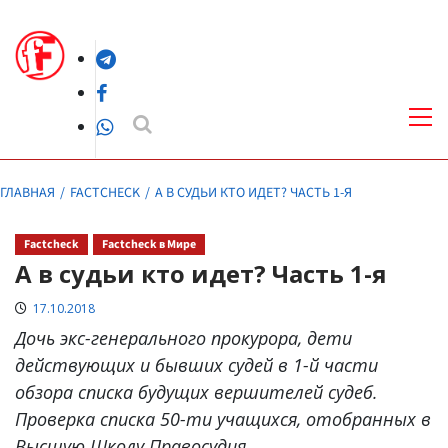
Перейти
к
Telegram
содержимому
Facebook
Осн
ме
WhatsApp
ГЛАВНАЯ
FACTCHECK
А В СУДЬИ КТО ИДЕТ? ЧАСТЬ 1-Я
Factcheck
Factcheck в Мире
А в судьи кто идет? Часть 1-я
17.10.2018
Дочь экс-генерального прокурора, дети
действующих и бывших судей в 1-й части
обзора списка будущих вершителей судеб.
Проверка списка 50-ти учащихся, отобранных в
Высшую Школу Правосудия.