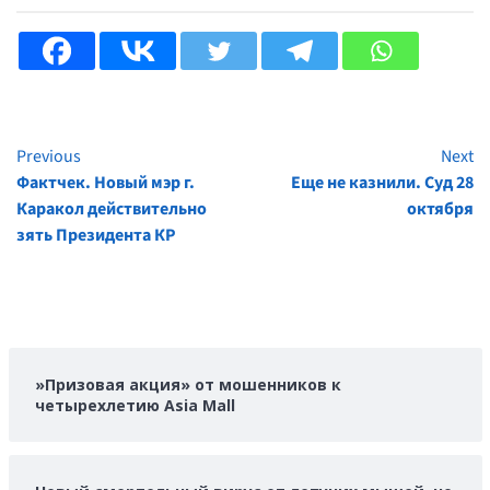
Previous
Next
Continue
Фактчек. Новый мэр г.
Еще не казнили. Суд 28
Reading
Каракол действительно
октября
зять Президента КР
»Призовая акция» от мошенников к
четырехлетию Asia Mall