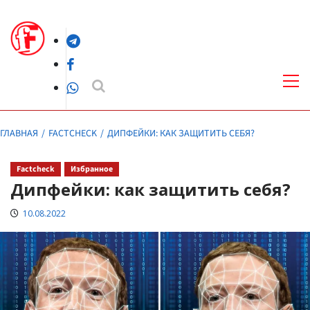
Перейти
к
Telegram
содержимому
Facebook
Осн
ме
WhatsApp
ГЛАВНАЯ
FACTCHECK
ДИПФЕЙКИ: КАК ЗАЩИТИТЬ СЕБЯ?
Factcheck
Избранное
Дипфейки: как защитить себя?
10.08.2022