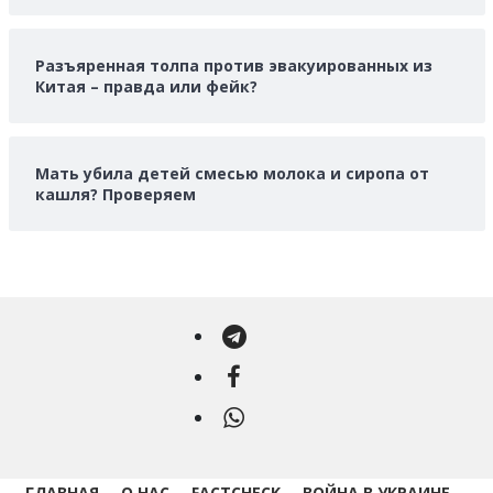
Разъяренная толпа против эвакуированных из
Китая – правда или фейк?
Мать убила детей смесью молока и сиропа от
кашля? Проверяем
Telegram
Facebook
WhatsApp
ГЛАВНАЯ
О НАС
FACTCHECK
ВОЙНА В УКРАИНЕ