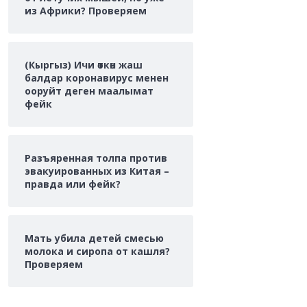
из Африки? Проверяем
(Кыргыз) Ичи өткөн жаш
балдар коронавирус менен
ооруйт деген маалымат
фейк
Разъяренная толпа против
эвакуированных из Китая –
правда или фейк?
Мать убила детей смесью
молока и сиропа от кашля?
Проверяем