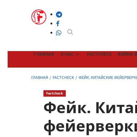
Перейти
к
Telegram
содержимому
Facebook
WhatsApp
ГЛАВНАЯ
О НАС
FACTCHECK
ВОЙНА В
ГЛАВНАЯ
FACTCHECK
ФЕЙК. КИТАЙСКИЕ ФЕЙЕРВЕР
Factcheck
Фейк. Кита
фейерверк