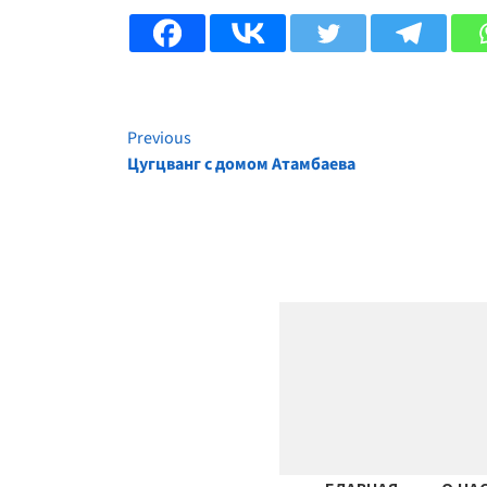
Previous
Continue
Цугцванг с домом Атамбаева
Reading