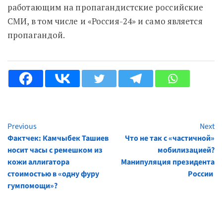
работающим на пропагандистские российские
СМИ, в том числе и «Россия-24» и само является
пропагандой.
Previous
Next
Continue
Фактчек: Камчыбек Ташиев
Что не так с «частичной»
Reading
носит часы с ремешком из
мобилизацией?
кожи аллигатора
Манипуляция президента
стоимостью в «одну фуру
России
гумпомощи»?