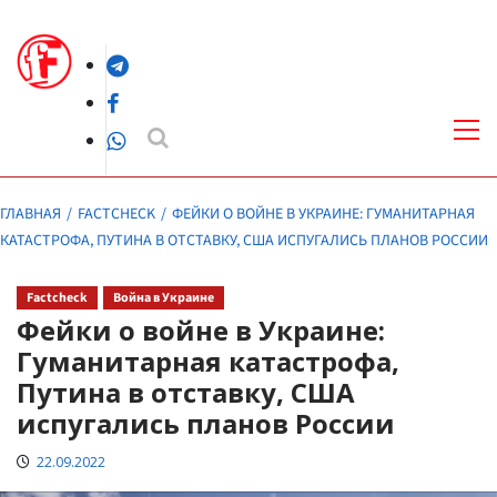
Перейти
к
Telegram
содержимому
Facebook
Осн
ме
WhatsApp
ГЛАВНАЯ
FACTCHECK
ФЕЙКИ О ВОЙНЕ В УКРАИНЕ: ГУМАНИТАРНАЯ
КАТАСТРОФА, ПУТИНА В ОТСТАВКУ, США ИСПУГАЛИСЬ ПЛАНОВ РОССИИ
Factcheck
Война в Украине
Фейки о войне в Украине:
Гуманитарная катастрофа,
Путина в отставку, США
испугались планов России
22.09.2022