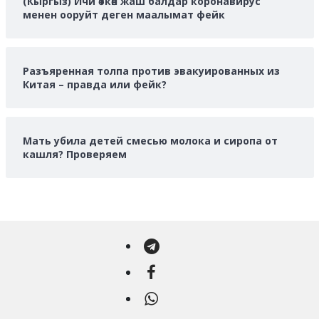
(Кыргыз) Ичи өткөн жаш балдар коронавирус
менен ооруйт деген маалымат фейк
Разъяренная толпа против эвакуированных из
Китая – правда или фейк?
Мать убила детей смесью молока и сиропа от
кашля? Проверяем
Telegram
Facebook
WhatsApp