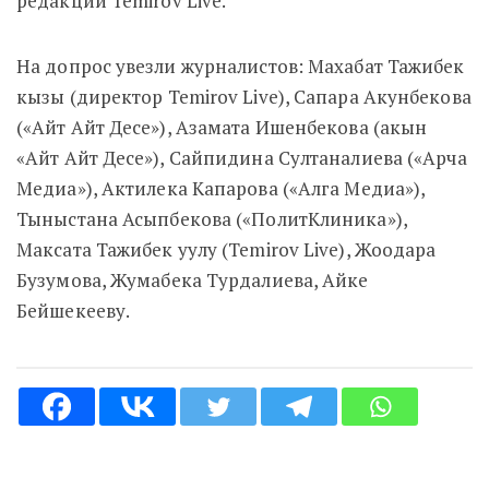
редакции Temirov Live.
На допрос увезли журналистов: Махабат Тажибек
кызы (директор Temirov Live), Сапара Акунбекова
(«Айт Айт Десе»), Азамата Ишенбекова (акын
«Айт Айт Десе»), Сайпидина Султаналиева («Арча
Медиа»), Актилека Капарова («Алга Медиа»),
Тыныстана Асыпбекова («ПолитКлиника»),
Максата Тажибек уулу (Temirov Live), Жоодара
Бузумова, Жумабека Турдалиева, Айке
Бейшекееву.