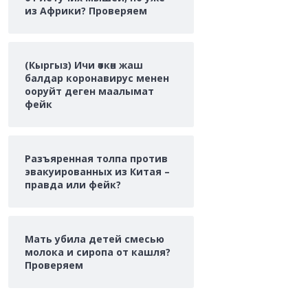
из Африки? Проверяем
(Кыргыз) Ичи өткөн жаш
балдар коронавирус менен
ооруйт деген маалымат
фейк
Разъяренная толпа против
эвакуированных из Китая –
правда или фейк?
Мать убила детей смесью
молока и сиропа от кашля?
Проверяем