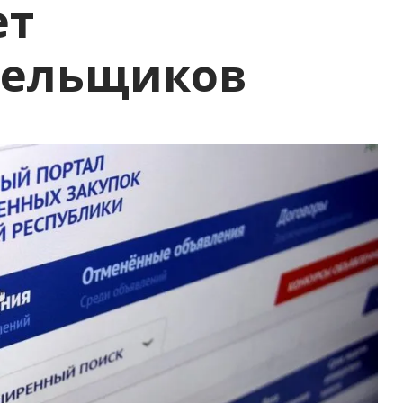
ет
тельщиков