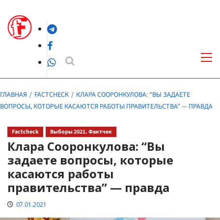
Перейти
к
Telegram
содержимому
Facebook
Осн
ме
WhatsApp
ГЛАВНАЯ
FACTCHECK
КЛАРА СООРОНКУЛОВА: “ВЫ ЗАДАЕТЕ
ВОПРОСЫ, КОТОРЫЕ КАСАЮТСЯ РАБОТЫ ПРАВИТЕЛЬСТВА” — ПРАВДА
Factcheck
Выборы 2021. Фактчек
Клара Сооронкулова: “Вы
задаете вопросы, которые
касаются работы
правительства” — правда
07.01.2021