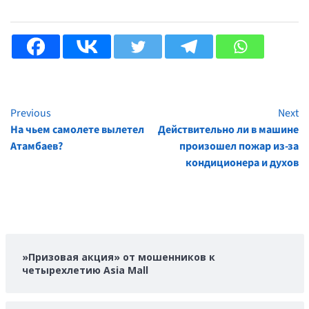
Previous
Next
Continue
На чьем самолете вылетел
Действительно ли в машине
Reading
Атамбаев?
произошел пожар из-за
кондиционера и духов
»Призовая акция» от мошенников к
четырехлетию Asia Mall