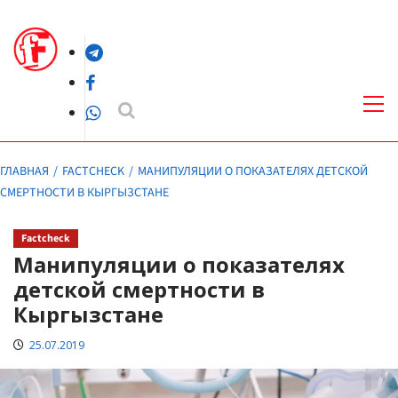
Перейти
к
Telegram
содержимому
Facebook
Осн
ме
WhatsApp
ГЛАВНАЯ
FACTCHECK
МАНИПУЛЯЦИИ О ПОКАЗАТЕЛЯХ ДЕТСКОЙ
СМЕРТНОСТИ В КЫРГЫЗСТАНЕ
Factcheck
Манипуляции о показателях
детской смертности в
Кыргызстане
25.07.2019