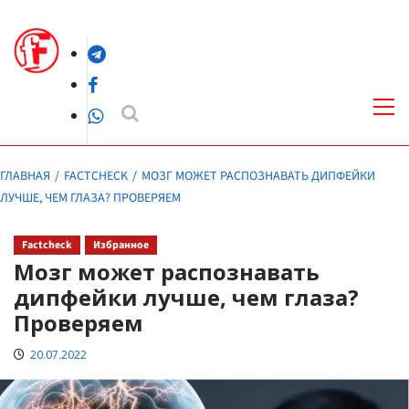
Перейти
к
Telegram
содержимому
Facebook
Осн
ме
WhatsApp
ГЛАВНАЯ
FACTCHECK
МОЗГ МОЖЕТ РАСПОЗНАВАТЬ ДИПФЕЙКИ
ЛУЧШЕ, ЧЕМ ГЛАЗА? ПРОВЕРЯЕМ
Factcheck
Избранное
Мозг может распознавать
дипфейки лучше, чем глаза?
Проверяем
20.07.2022