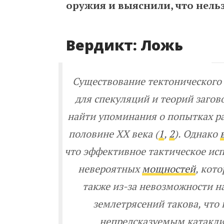
оружия и выяснили, что нельз
Вердикт: Ложь
Существование тектонического 
для спекуляций и теорий загов
найти упоминания о попытках ра
половине ХХ века (
1
,
2
). Однако
что эффективное тактическое исп
невероятных
мощностей
, кот
также из-за невозможности н
землетрясений такова, что
непредсказуемым катаклиз