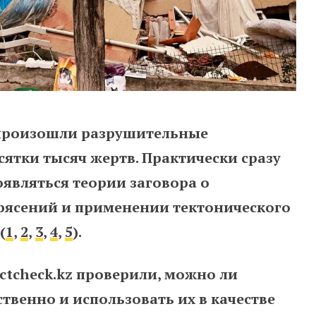
 произошли разрушительные
сятки тысяч жертв. Практически сразу
оявляться теории заговора о
рясений и применении тектонического
(
1
,
2
,
3
,
4
,
5
).
ctcheck.kz проверили, можно ли
твенно и использовать их в качестве