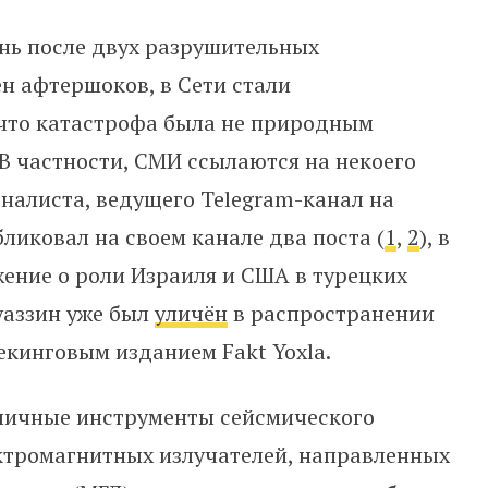
нь после двух разрушительных
ен афтершоков, в Сети стали
 что катастрофа была не природным
 В частности, СМИ ссылаются на некоего
налиста, ведущего Telegram-канал на
бликовал на своем канале два поста (
1
,
2
), в
ение о роли Израиля и США в турецких
уаззин уже был
уличён
в распространении
кинговым изданием Fakt Yoxla.
личные инструменты сейсмического
ектромагнитных излучателей, направленных