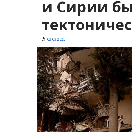
и Сирии б
тектониче
03.03.2023