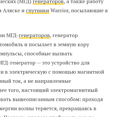
ческих (МГД)
генераторов
, а также работу
а Аляске и
спутники
Warrior, посылающие в
.
ии МГД-
генераторов
, генератор
втомобиль и посылает в земную кору
мпульсы, способные вызвать
МГД-генератор — это устройство для
ии в электрическую с помощью магнитной
нный ток, а не направленные
лее того, настоящий электромагнитный
овать вышеописанным способом: проходя
нергии волны теряется, превращаясь в