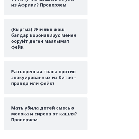
из Африки? Проверяем
(Кыргыз) Ичи өткөн жаш
балдар коронавирус менен
ооруйт деген маалымат
фейк
Разъяренная толпа против
эвакуированных из Китая –
правда или фейк?
Мать убила детей смесью
молока и сиропа от кашля?
Проверяем