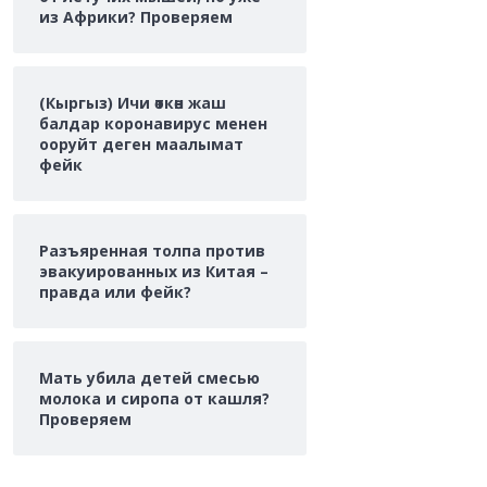
из Африки? Проверяем
(Кыргыз) Ичи өткөн жаш
балдар коронавирус менен
ооруйт деген маалымат
фейк
Разъяренная толпа против
эвакуированных из Китая –
правда или фейк?
Мать убила детей смесью
молока и сиропа от кашля?
Проверяем