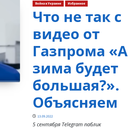
Война в Украине
Избранное
Что не так с
видео от
Газпрома «А
зима будет
большая?».
Объясняем
13.09.2022
5 сентября Telegram паблик