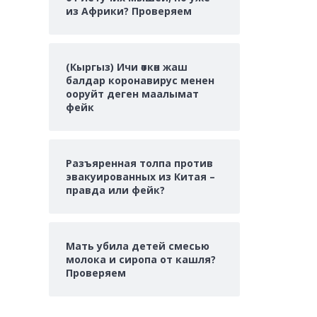
из Африки? Проверяем
(Кыргыз) Ичи өткөн жаш
балдар коронавирус менен
ооруйт деген маалымат
фейк
Разъяренная толпа против
эвакуированных из Китая –
правда или фейк?
Мать убила детей смесью
молока и сиропа от кашля?
Проверяем