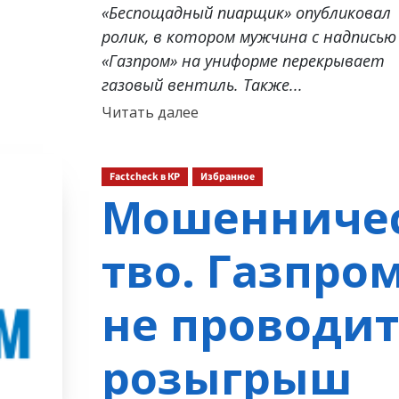
«Беспощадный пиарщик» опубликовал
ролик, в котором мужчина с надписью
«Газпром» на униформе перекрывает
газовый вентиль. Также...
Прочитать
Читать далее
больше
о
Factcheck в КР
Избранное
Мошенниче
тво. Газпро
не проводит
розыгрыш