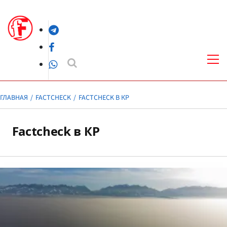
Перейти
к
Telegram
содержимому
Facebook
Осн
ме
WhatsApp
ГЛАВНАЯ
FACTCHECK
FACTCHECK В КР
Factcheck в КР