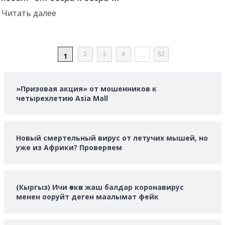
Прочитать
Читать далее
больше
о
ПАГИНАЦИЯ
2
3
4
…
52
1
ЗАПИСЕЙ
»Призовая акция» от мошенников к
четырехлетию Asia Mall
Новый смертельный вирус от летучих мышей, но
уже из Африки? Проверяем
(Кыргыз) Ичи өткөн жаш балдар коронавирус
менен ооруйт деген маалымат фейк