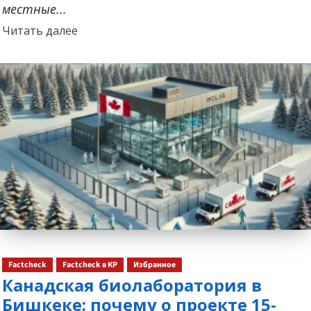
местные...
Прочитать
Читать далее
больше
о
Factcheck
Factcheck в КР
Избранное
Канадская биолаборатория в
Бишкеке: почему о проекте 15-