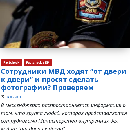
Factcheck
Factcheck в КР
Сотрудники МВД ходят “от двери
к двери” и просят сделать
фотографии? Проверяем
04.06.2024
В мессенджерах распространяется информация о
том, что группа людей, которая представляется
сотрудниками Министерства внутренних дел,
ходит “от двери к двери”...