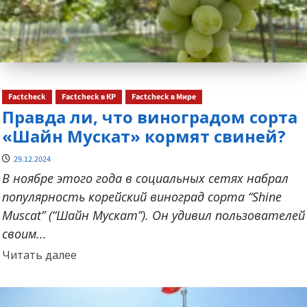
Factcheck
Factcheck в КР
Factcheck в Мире
Правда ли, что виноградом сорта
«Шайн Мускат» кормят свиней?
29.12.2024
В ноябре этого года в социальных сетях набрал
популярность корейский виноград сорта “Shine
Muscat” (“Шайн Мускат”). Он удивил пользователей
своим...
Прочитать
Читать далее
больше
о