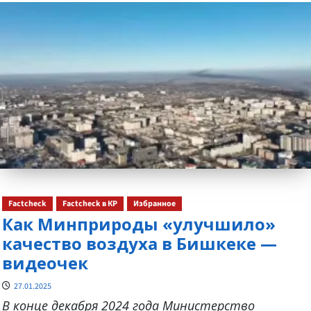
о
Factcheck
Factcheck в КР
Избранное
Как Минприроды «улучшило»
качество воздуха в Бишкеке —
видеочек
27.01.2025
В конце декабря 2024 года Министерство