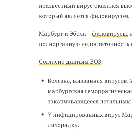
неизвестный вирус оказался
выс
который является филовирусом,
Марбург и Эбола –
филовирусы
,
полиорганную недостаточность и
Согласно данным ВОЗ
:
Болезнь, вызванная вирусом 
марбургская геморрагическая
заканчивающееся летальным 
У инфицированных вирус Мар
лихорадку.