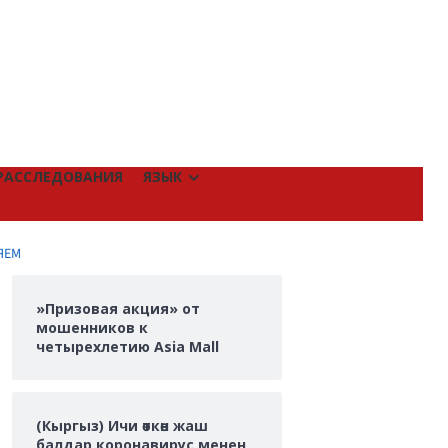
РАССЛЕДОВАНИЯ
ЯЗЫК
ЯЕМ
»Призовая акция» от
мошенников к
четырехлетию Asia Mall
(Кыргыз) Ичи өткөн жаш
балдар коронавирус менен