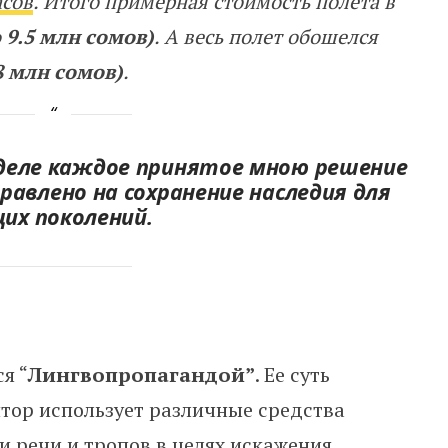
асов
. Итого примерная стоимость полета в
 9.5 млн сомов)
. А весь полет обошелся
8 млн сомов)
.
деле каждое принятое мною решение
равлено на сохранение наследия для
их поколений.
я “
Лингвопропагандой”
. Ее суть
ятор использует различные средства
 речи и тропов в целях искажения