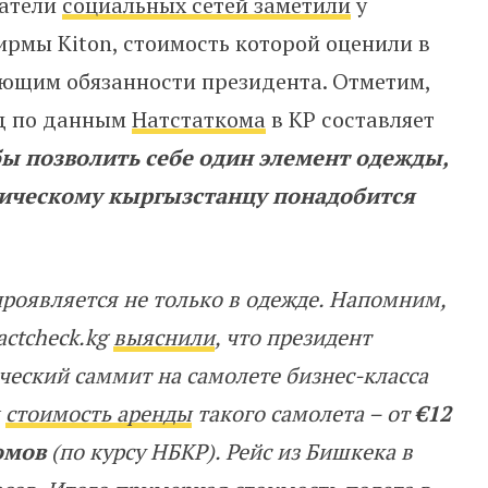
ватели
социальных сетей заметили
у
рмы Kiton, стоимость которой оценили в
яющим обязанности президента. Отметим,
од по данным
Натстаткома
в КР составляет
бы позволить себе один элемент одежды,
тическому кыргызстанцу понадобится
проявляется не только в одежде. Напомним,
actcheck.kg
выяснили
, что президент
ческий саммит на самолете бизнес-класса
я
стоимость аренды
такого самолета – от
€12
сомов
(по курсу НБКР). Рейс из Бишкека в