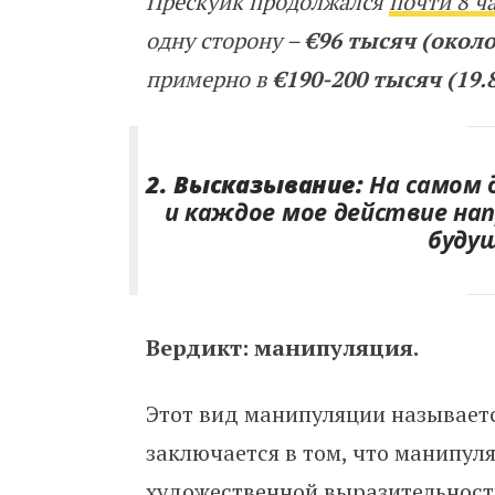
Прескуик продолжался
почти 8 ч
одну сторону –
€96 тысяч (около
примерно в
€190-200 тысяч (19.
2. Высказывание:
На самом 
и каждое мое действие нап
будущ
Вердикт: манипуляция.
Этот вид манипуляции называетс
заключается в том, что манипул
художественной выразительности