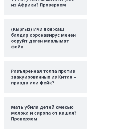
из Африки? Проверяем
(Кыргыз) Ичи өткөн жаш
балдар коронавирус менен
ооруйт деген маалымат
фейк
Разъяренная толпа против
эвакуированных из Китая –
правда или фейк?
Мать убила детей смесью
молока и сиропа от кашля?
Проверяем