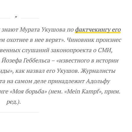
g знают Мурата Укушова по
фактчекингу его
м охотнее в нее верят». Чиновник произнес
твенных слушаний законопроекта о СМИ,
 Йозефа Геббельса – «известного в истории
нды», как назвал его Укушов. Журналисты
та на самом деле принадлежит Адольфу
ниге
«Моя борьба» (нем. «Mein Kampf», прим.
ред.).