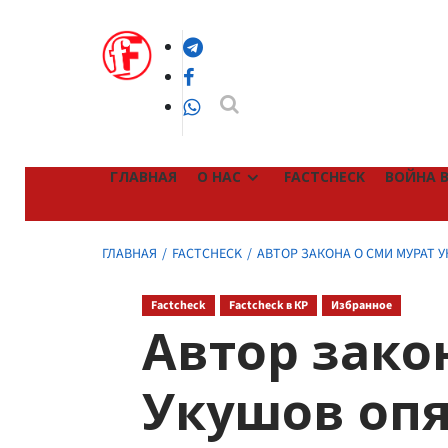
Перейти
к
Telegram
содержимому
Facebook
WhatsApp
ГЛАВНАЯ
О НАС
FACTCHECK
ВОЙНА В
ГЛАВНАЯ
FACTCHECK
АВТОР ЗАКОНА О СМИ МУРАТ У
Factcheck
Factcheck в КР
Избранное
Автор зако
Укушов опя