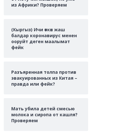
из Африки? Проверяем
(Кыргыз) Ичи өткөн жаш
балдар коронавирус менен
ооруйт деген маалымат
фейк
Разъяренная толпа против
эвакуированных из Китая –
правда или фейк?
Мать убила детей смесью
молока и сиропа от кашля?
Проверяем