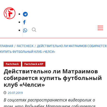
Перейти
к
Telegram
содержимому
Facebook
Осн
ме
WhatsApp
ГЛАВНАЯ
FACTCHECK
ДЕЙСТВИТЕЛЬНО ЛИ МАТРАИМОВ СОБИРАЕТСЯ
КУПИТЬ ФУТБОЛЬНЫЙ КЛУБ «ЧЕЛСИ»
Factcheck
Factcheck в КР
Действительно ли Матраимов
собирается купить футбольный
клуб «Челси»
20.07.2019
В соцсетях распространяется видеоролик о
том, что Райымбек Матраимов собирается