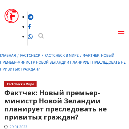
Перейти
к
Telegram
содержимому
Facebook
Осн
ме
WhatsApp
ГЛАВНАЯ
FACTCHECK
FACTCHECK В МИРЕ
ФАКТЧЕК: НОВЫЙ
ПРЕМЬЕР-МИНИСТР НОВОЙ ЗЕЛАНДИИ ПЛАНИРУЕТ ПРЕСЛЕДОВАТЬ НЕ
ПРИВИТЫХ ГРАЖДАН?
Factcheck в Мире
Фактчек: Новый премьер-
министр Новой Зеландии
планирует преследовать не
привитых граждан?
29.01.2023