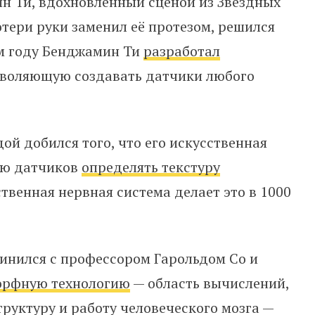
н Ти, вдохновленный сценой из Звездных
отери руки заменил её протезом, решился
том году Бенджамин Ти
разработал
зволяющую создавать датчики любого
дой добился того, что его искусственная
ью датчиков
определять текстуру
ственная нервная система делает это в 1000
инился с профессором Гарольдом Со и
орфную технологию
— область вычислений,
руктуру и работу человеческого мозга —