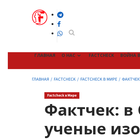
Перейти
к
Telegram
содержимому
Facebook
WhatsApp
ГЛАВНАЯ
О НАС
FACTCHECK
ВОЙНА В
ГЛАВНАЯ
FACTCHECK
FACTCHECK В МИРЕ
ФАКТЧЕК
Factcheck в Мире
Фактчек: в
ученые из