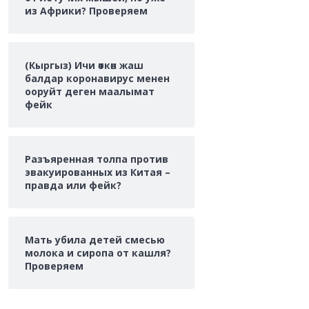
из Африки? Проверяем
(Кыргыз) Ичи өткөн жаш
балдар коронавирус менен
ооруйт деген маалымат
фейк
Разъяренная толпа против
эвакуированных из Китая –
правда или фейк?
Мать убила детей смесью
молока и сиропа от кашля?
Проверяем