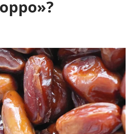
орро»?