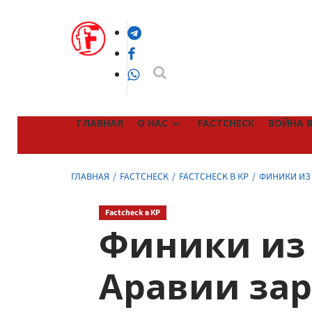
Перейти
к
Telegram
содержимому
Facebook
WhatsApp
ГЛАВНАЯ
О НАС
FACTCHECK
ВОЙНА В
ГЛАВНАЯ
FACTCHECK
FACTCHECK В КР
ФИНИКИ ИЗ
Factcheck в КР
Финики из
Аравии за