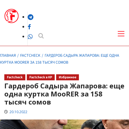
Перейти
к
Telegram
содержимому
Facebook
Осн
ме
WhatsApp
ГЛАВНАЯ
FACTCHECK
ГАРДЕРОБ САДЫРА ЖАПАРОВА: ЕЩЕ ОДНА
КУРТКА MOORER ЗА 158 ТЫСЯЧ СОМОВ
Factcheck
Factcheck в КР
Избранное
Гардероб Садыра Жапарова: еще
одна куртка MooRER за 158
тысяч сомов
20.10.2022