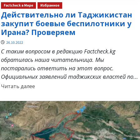
Factcheck в Мире
Избранное
Действительно ли Таджикистан
закупит боевые беспилотники у
Ирана? Проверяем
26.10.2022
С таким вопросом в редакцию Factcheck.kg
обратилась наша читательница. Мы
постарались ответить на этот вопрос.
Официальных заявлений таджикских властей по...
Прочитать
Читать далее
больше
о