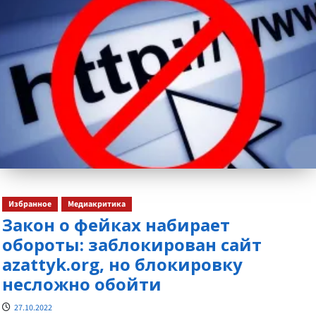
Избранное
Медиакритика
Закон о фейках набирает
обороты: заблокирован сайт
azattyk.org, но блокировку
несложно обойти
27.10.2022