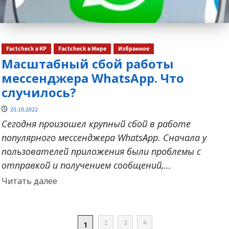
Factcheck в КР
Factcheck в Мире
Избранное
Масштабный сбой работы
мессенджера WhatsApp. Что
случилось?
25.10.2022
Сегодня произошел крупный сбой в работе
популярного мессенджера WhatsApp. Сначала у
пользователей приложения были проблемы с
отправкой и получением сообщений,...
Прочитать
Читать далее
больше
о
ПАГИНАЦИЯ
2
3
4
1