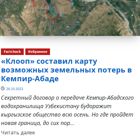
Factcheck
Избранное
«Клооп» составил карту
возможных земельных потерь в
Кемпир-Абаде
26.10.2022
Секретный договор о передаче Кемпир-Абадского
водохранилища Узбекистану будоражит
кыргызское общество всю осень. Но где пройдет
новая граница, до сих пор...
Прочитать
Читать далее
больше