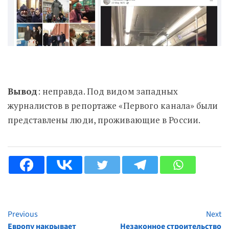
Вывод
: неправда. Под видом западных
журналистов в репортаже «Первого канала» были
представлены люди, проживающие в России.
Previous
Next
Continue
Европу накрывает
Незаконное строительство