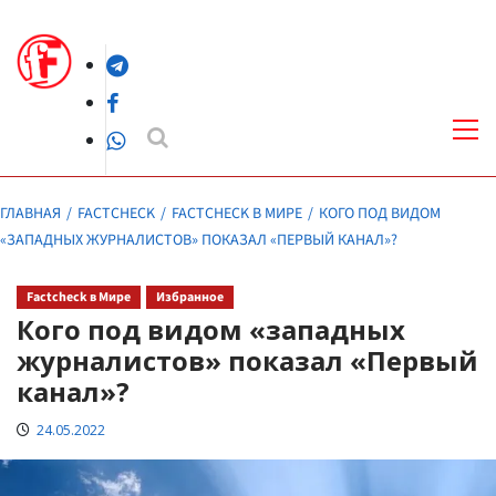
Перейти
к
Telegram
содержимому
Facebook
Осн
ме
WhatsApp
ГЛАВНАЯ
FACTCHECK
FACTCHECK В МИРЕ
КОГО ПОД ВИДОМ
«ЗАПАДНЫХ ЖУРНАЛИСТОВ» ПОКАЗАЛ «ПЕРВЫЙ КАНАЛ»?
Factcheck в Мире
Избранное
Кого под видом «западных
журналистов» показал «Первый
канал»?
24.05.2022