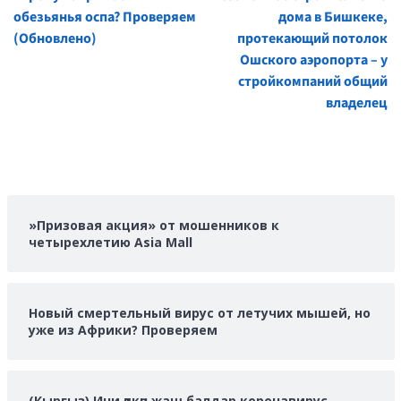
Reading
обезьянья оспа? Проверяем
дома в Бишкеке,
(Обновлено)
протекающий потолок
Ошского аэропорта – у
стройкомпаний общий
владелец
»Призовая акция» от мошенников к
четырехлетию Asia Mall
Новый смертельный вирус от летучих мышей, но
уже из Африки? Проверяем
(Кыргыз) Ичи өткөн жаш балдар коронавирус