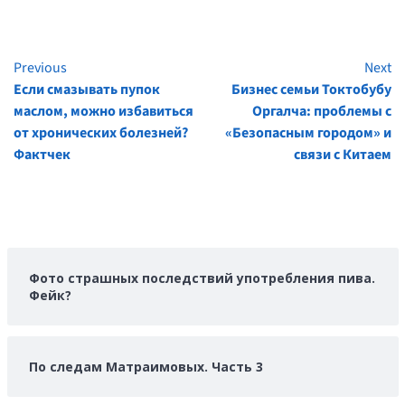
Previous
Next
Continue
Если смазывать пупок
Бизнес семьи Токтобубу
Reading
маслом, можно избавиться
Оргалча: проблемы с
от хронических болезней?
«Безопасным городом» и
Фактчек
связи с Китаем
Фото страшных последствий употребления пива.
Фейк?
По следам Матраимовых. Часть 3