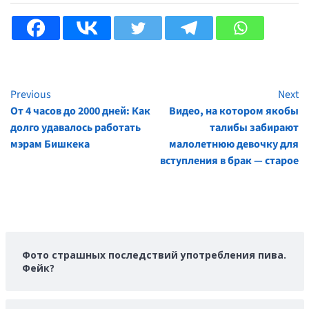
Previous
Next
Continue
От 4 часов до 2000 дней: Как
Видео, на котором якобы
Reading
долго удавалось работать
талибы забирают
мэрам Бишкека
малолетнюю девочку для
вступления в брак — старое
Фото страшных последствий употребления пива.
Фейк?