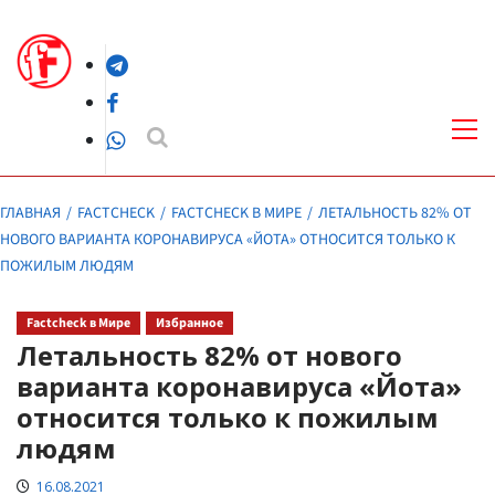
Перейти
к
Telegram
содержимому
Facebook
Осн
ме
WhatsApp
ГЛАВНАЯ
FACTCHECK
FACTCHECK В МИРЕ
ЛЕТАЛЬНОСТЬ 82% ОТ
НОВОГО ВАРИАНТА КОРОНАВИРУСА «ЙОТА» ОТНОСИТСЯ ТОЛЬКО К
ПОЖИЛЫМ ЛЮДЯМ
Factcheck в Мире
Избранное
Летальность 82% от нового
варианта коронавируса «Йота»
относится только к пожилым
людям
16.08.2021