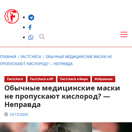
Перейти
к
Telegram
содержимому
Facebook
Осн
ме
WhatsApp
ГЛАВНАЯ
FACTCHECK
ОБЫЧНЫЕ МЕДИЦИНСКИЕ МАСКИ НЕ
ПРОПУСКАЮТ КИСЛОРОД? — НЕПРАВДА
Factcheck
Factcheck в КР
Factcheck в Мире
Избранное
Обычные медицинские маски
не пропускают кислород? —
Неправда
29.10.2020