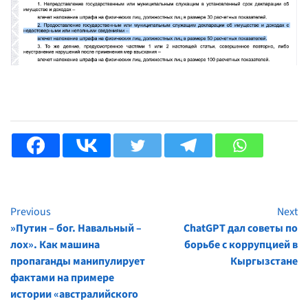
Previous
Next
Continue
»Путин – бог. Навальный –
ChatGPT дал советы по
Reading
лох». Как машина
борьбе с коррупцией в
пропаганды манипулирует
Кыргызстане
фактами на примере
истории «австралийского