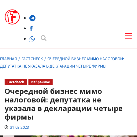
Перейти
к
Telegram
содержимому
Facebook
Осн
ме
WhatsApp
ГЛАВНАЯ
FACTCHECK
ОЧЕРЕДНОЙ БИЗНЕС МИМО НАЛОГОВОЙ:
ДЕПУТАТКА НЕ УКАЗАЛА В ДЕКЛАРАЦИИ ЧЕТЫРЕ ФИРМЫ
Factcheck
Избранное
Очередной бизнес мимо
налоговой: депутатка не
указала в декларации четыре
фирмы
31.03.2023