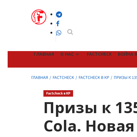
Перейти
к
Telegram
содержимому
Facebook
WhatsApp
ГЛАВНАЯ
О НАС
FACTCHECK
ВОЙНА В
ГЛАВНАЯ
FACTCHECK
FACTCHECK В КР
ПРИЗЫ К 13
Factcheck в КР
Призы к 13
Cola. Новая