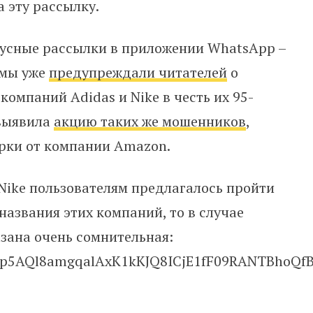
 эту рассылку.
русные рассылки в приложении WhatsApp –
 мы уже
предупреждали читателей
о
омпаний Аdidas и Nike в честь их 95-
 выявила
акцию таких же мошенников
,
рки от компании Amazon.
 Nike пользователям предлагалось пройти
названия этих компаний, то в случае
азана очень сомнительная:
haUp5AQl8amgqalAxK1kKJQ8ICjE1fF09RANTBhoQ