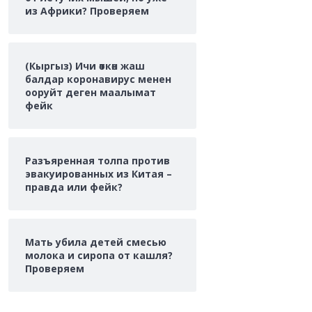
из Африки? Проверяем
(Кыргыз) Ичи өткөн жаш
балдар коронавирус менен
ооруйт деген маалымат
фейк
Разъяренная толпа против
эвакуированных из Китая –
правда или фейк?
Мать убила детей смесью
молока и сиропа от кашля?
Проверяем