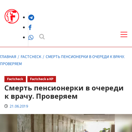
Перейти
к
Telegram
содержимому
Facebook
Осн
ме
WhatsApp
ГЛАВНАЯ
FACTCHECK
СМЕРТЬ ПЕНСИОНЕРКИ В ОЧЕРЕДИ К ВРАЧУ.
ПРОВЕРЯЕМ
Factcheck
Factcheck в КР
Смерть пенсионерки в очереди
к врачу. Проверяем
21.06.2019