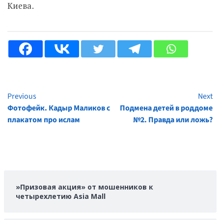
Киева.
Previous
Next
Continue
Фотофейк. Кадыр Маликов с
Подмена детей в роддоме
Reading
плакатом про ислам
№2. Правда или ложь?
»Призовая акция» от мошенников к
четырехлетию Asia Mall