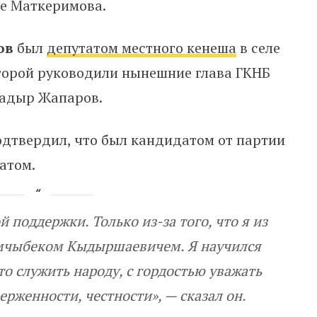
е Маткеримова.
ов
​​был
депутатом местного кенеша
в селе
оторой руководили нынешние глава ГКНБ
Садыр Жапаров.
одтвердил, что был кандидатом от партии
татом.
й поддержки. Только из-за того, что я из
амчыбеком Кыдыршаевичем. Я научился
то служить народу, с гордостью уважать
ерженности, честности», — сказал он.