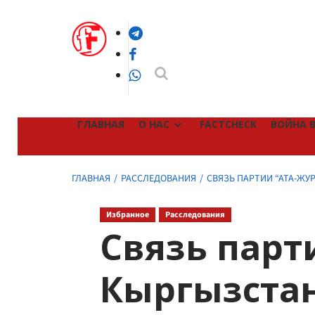
Перейти
к
Telegram
содержимому
Facebook
WhatsApp
ГЛАВНАЯ
О НАС
FACTCHECK
ВОЙНА В
ГЛАВНАЯ
РАССЛЕДОВАНИЯ
СВЯЗЬ ПАРТИИ “АТА-ЖУР
Избранное
Расследования
Связь парт
Кыргызстан