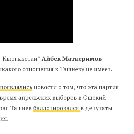
 — Кыргызстан”
Айбек Маткеримов
икакого отношения к Ташиеву не имеет.
о
появлялись
новости о том, что эта партия
 время апрельских выборов в Ошский
урас Ташиев
баллотировался
в депутаты
ия.