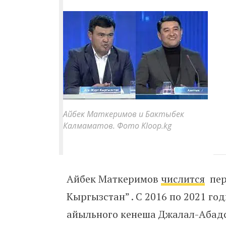
Айбек Маткеримов и Бактыбек
Калмаматов. Фото Kloop.kg
Айбек Маткеримов
числится
пер
Кыргызстан” . С 2016 по 2021 го
айыльного кенеша Джалал-Абадс