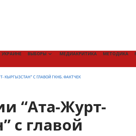
 УКРАИНЕ
ВЫБОРЫ
МЕДИАКРИТИКА
МЕТОДИКА
Т- КЫРГЫЗСТАН” С ГЛАВОЙ ГКНБ. ФАКТЧЕК
ии “Ата-Журт-
” с главой