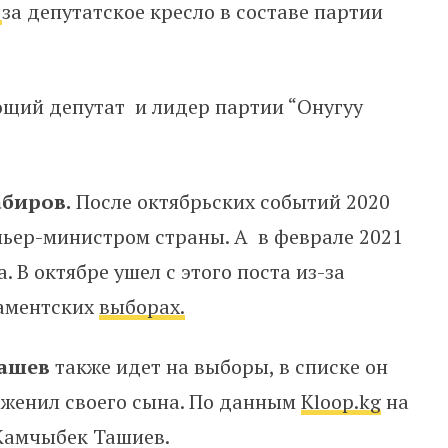
я
за депутатское кресло в составе партии
щий депутат и лидер партии “Онугуу
биров.
После октябрьских событий 2020
мьер-министром страны. А в феврале 2021
 В октябре ушел с этого поста из-за
ламентских
выборах.
башев
также идет на выборы, в списке он
он женил своего сына. По данным
Kloop.kg
на
 Камчыбек Ташиев.