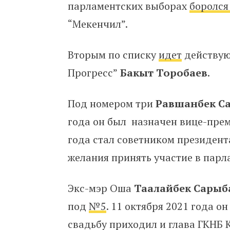
парламентских выборах
боролс
“Мекенчил”.
Вторым по списку
идет
действую
Прогресс”
Бакыт Торобаев
.
Под номером три
Равшанбек Са
года он был назначен вице-пре
года стал советником президента.
желания принять участие в пар
Экс-мэр Оша
Таалайбек Сары
под
№5
. 11 октября 2021 года 
свадьбу приходил и глава ГКНБ