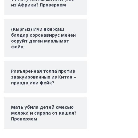
из Африки? Проверяем
(Кыргыз) Ичи өткөн жаш
балдар коронавирус менен
ооруйт деген маалымат
фейк
Разъяренная толпа против
эвакуированных из Китая –
правда или фейк?
Мать убила детей смесью
молока и сиропа от кашля?
Проверяем