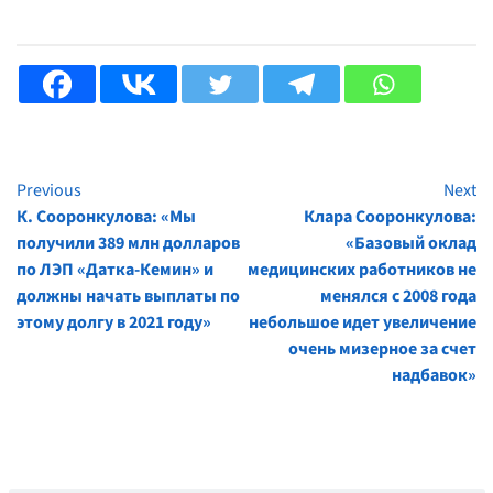
Previous
Next
Continue
К. Сооронкулова: «Мы
Клара Сооронкулова:
Reading
получили 389 млн долларов
«Базовый оклад
по ЛЭП «Датка-Кемин» и
медицинских работников не
должны начать выплаты по
менялся с 2008 года
этому долгу в 2021 году»
небольшое идет увеличение
очень мизерное за счет
надбавок»