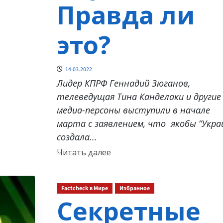
Правда ли
это?
14.03.2022
Лидер КПРФ Геннадий Зюганов,
телеведущая Тина Канделаки и другие
медиа-персоны выступили в начале
марта с заявлением, что якобы “Укра
создала...
Прочитать
Читать далее
больше
о
Factcheck в Мире
Избранное
Секретные