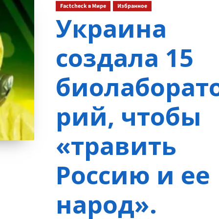
Factcheck в Мире
Избранное
Украина
создала 15
биолаборат
рий, чтобы
«травить
Россию и ее
народ».