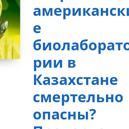
американск
е
биолаборат
рии в
Казахстане
смертельно
опасны?