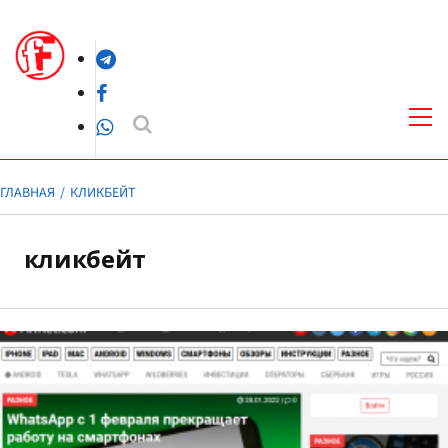
Перейти
к
Telegram
содержимому
Facebook
Осн
ме
WhatsApp
ГЛАВНАЯ
КЛИКБЕЙТ
кликбейт