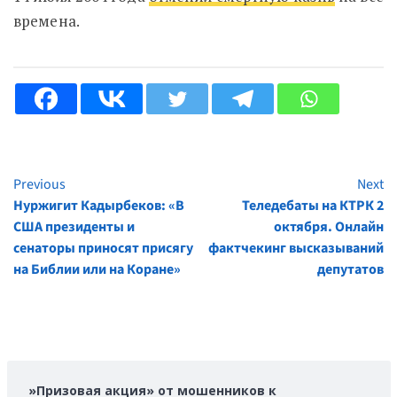
времена.
Previous
Next
Continue
Нуржигит Кадырбеков: «В
Теледебаты на КТРК 2
Reading
США президенты и
октября. Онлайн
сенаторы приносят присягу
фактчекинг высказываний
на Библии или на Коране»
депутатов
»Призовая акция» от мошенников к