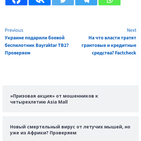
Previous
Next
Continue
Украине подарили боевой
На что власти тратят
Reading
беспилотник Bayraktar TB2?
грантовые и кредитные
Проверяем
средства? Factcheck
»Призовая акция» от мошенников к
четырехлетию Asia Mall
Новый смертельный вирус от летучих мышей, но
уже из Африки? Проверяем