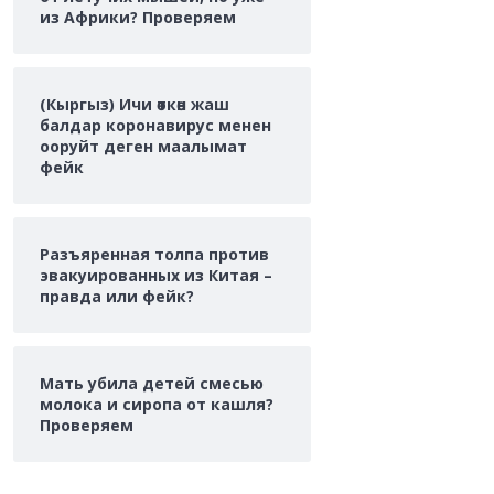
из Африки? Проверяем
(Кыргыз) Ичи өткөн жаш
балдар коронавирус менен
ооруйт деген маалымат
фейк
Разъяренная толпа против
эвакуированных из Китая –
правда или фейк?
Мать убила детей смесью
молока и сиропа от кашля?
Проверяем