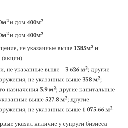
2
2
0м
и дом
400м
2
2
0м
и дом
400м
2
ещение, не указанные выше
1385м
и
 (акции)
2
ии, не указанные выше –
3 626
м
; другие
2
ооружения, не указанные выше
358 м
;
2
ого назначения
3.9
м
; другие капитальные
2
 указанные выше
527.8 м
; другие
2.
ооружения, не указанные выше
1 075.66
м
ервые указал наличие у супруги бизнеса –