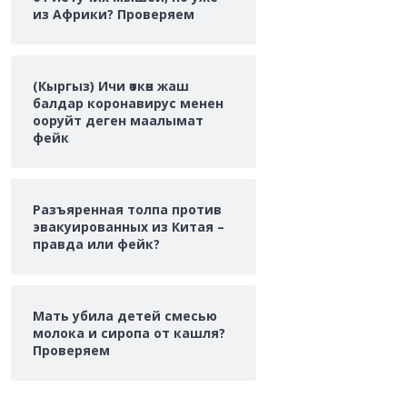
из Африки? Проверяем
(Кыргыз) Ичи өткөн жаш
балдар коронавирус менен
ооруйт деген маалымат
фейк
Разъяренная толпа против
эвакуированных из Китая –
правда или фейк?
Мать убила детей смесью
молока и сиропа от кашля?
Проверяем