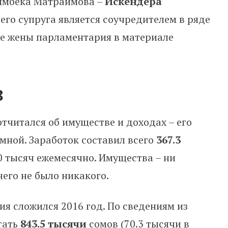
имбека Матраимова –
Искендера
его супруга является соучредителем в ряде
се жены парламентария в материале
8
отчитался об имуществе и доходах – его
омной. Заработок составил всего
367.3
30 тысяч ежемесячно. Имущества – ни
него не было никакого.
я сложился 2016 год. По сведениям из
тать
843.5 тысячи
сомов (70.3 тысячи в