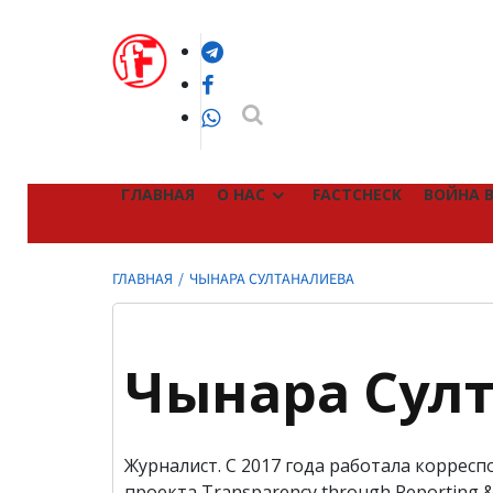
Перейти
к
Telegram
содержимому
Facebook
WhatsApp
ГЛАВНАЯ
О НАС
FACTCHECK
ВОЙНА В
ГЛАВНАЯ
ЧЫНАРА СУЛТАНАЛИЕВА
Чынара Сул
Журналист. С 2017 года работала коррес
проекта Transparency through Reporting &