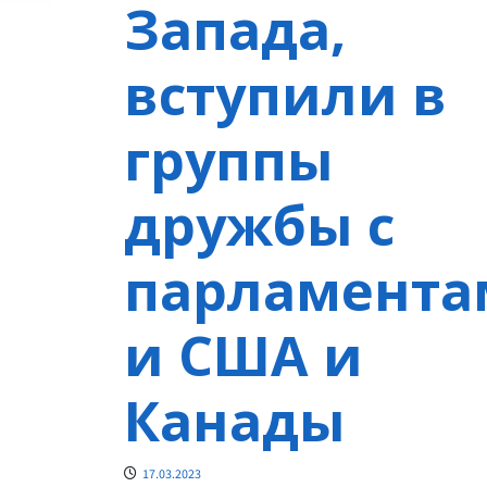
Запада,
вступили в
группы
дружбы с
парламента
и США и
Канады
17.03.2023