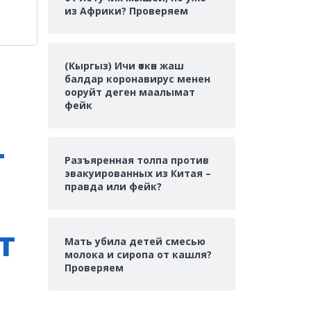
из Африки? Проверяем
(Кыргыз) Ичи өткөн жаш
балдар коронавирус менен
ооруйт деген маалымат
фейк
т
Разъяренная толпа против
эвакуированных из Китая –
правда или фейк?
т
Мать убила детей смесью
молока и сиропа от кашля?
Проверяем