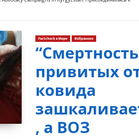
Factcheck в Мире
Избранное
“Смертность
привитых о
ковида
зашкаливае
, а ВОЗ