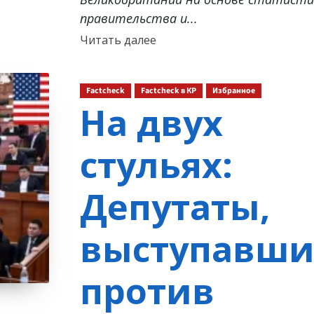
правительства и...
Прочитать
Читать далее
больше
о
Factcheck
Factcheck в КР
Избранное
На двух
стульях:
Депутаты,
выступавши
против