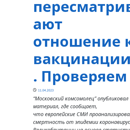
пересматри
ают
отношение 
вакцинации
. Проверяем
11.04.2023
“Московский комсомолец” опубликовал
материал, где сообщает,
что европейские СМИ проанализирова
смертность от эпидемии коронавирус
Великобритании на основе статисти