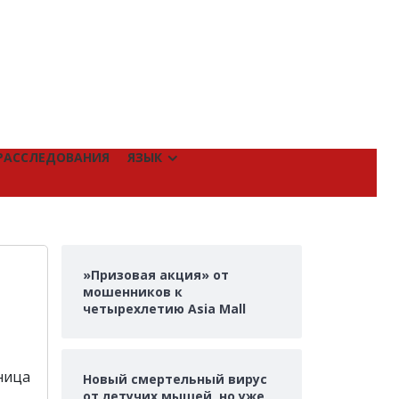
РАССЛЕДОВАНИЯ
ЯЗЫК
»Призовая акция» от
мошенников к
четырехлетию Asia Mall
ница
Новый смертельный вирус
от летучих мышей, но уже