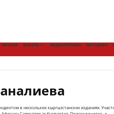
 УКРАИНЕ
ВЫБОРЫ
МЕДИАКРИТИКА
МЕТОДИКА
таналиева
пондентом в нескольких кыргызстанских изданиях. Участ
 Advocacy Campaigns in Kyrgyzstan. Присоединилась к