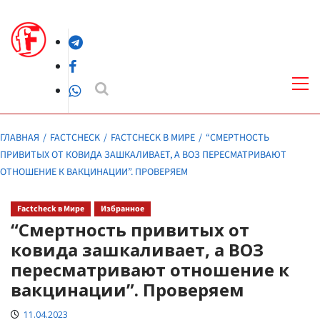
Перейти
к
Telegram
содержимому
Facebook
Осн
ме
WhatsApp
ГЛАВНАЯ
FACTCHECK
FACTCHECK В МИРЕ
“СМЕРТНОСТЬ
ПРИВИТЫХ ОТ КОВИДА ЗАШКАЛИВАЕТ, А ВОЗ ПЕРЕСМАТРИВАЮТ
ОТНОШЕНИЕ К ВАКЦИНАЦИИ”. ПРОВЕРЯЕМ
Factcheck в Мире
Избранное
“Смертность привитых от
ковида зашкаливает, а ВОЗ
пересматривают отношение к
вакцинации”. Проверяем
11.04.2023