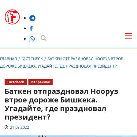
Перейти
к
Telegram
содержимому
Facebook
Осн
ме
WhatsApp
ГЛАВНАЯ
FACTCHECK
БАТКЕН ОТПРАЗДНОВАЛ НООРУЗ ВТРОЕ
ДОРОЖЕ БИШКЕКА. УГАДАЙТЕ, ГДЕ ПРАЗДНОВАЛ ПРЕЗИДЕНТ?
Factcheck
Избранное
Баткен отпраздновал Нооруз
втрое дороже Бишкека.
Угадайте, где праздновал
президент?
21.03.2022