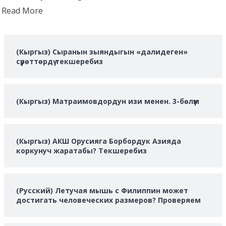
Read
Read More
more
about
(Кыргыз) Сыранын зыяндыгын «далидеген»
сүрөттөрдү текшеребиз
(Кыргыз) Матраимовдордун изи менен. 3-бөлүм
(Кыргыз) АКШ Орусияга Борбордук Азияда
коркунуч жаратабы? Текшеребиз
(Русский) Летучая мышь с Филиппин может
достигать человеческих размеров? Проверяем