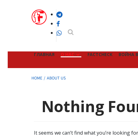
Skip
to
Telegram
content
Facebook
WhatsApp
ГЛАВНАЯ
О НАС
FACTCHECK
ВОЙНА В
HOME
ABOUT US
Nothing Fou
It seems we can’t find what you’re looking fo