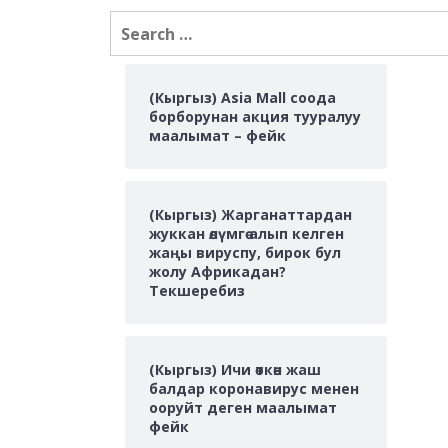
Search
for:
(Кыргыз) Asia Mall соода
борборунан акция тууралуу
маалымат – фейк
(Кыргыз) Жарганаттардан
жуккан өлүмгө алып келген
жаңы вируспу, бирок бул
жолу Африкадан?
Текшеребиз
(Кыргыз) Ичи өткөн жаш
балдар коронавирус менен
ооруйт деген маалымат
фейк